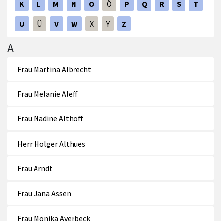
K
L
M
N
O
Ö
P
Q
R
S
T
U
Ü
V
W
X
Y
Z
A
Frau Martina Albrecht
Frau Melanie Aleff
Frau Nadine Althoff
Herr Holger Althues
Frau Arndt
Frau Jana Assen
Frau Monika Averbeck