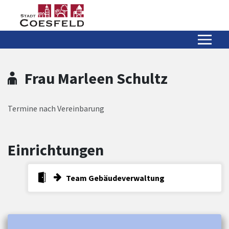
Zum Hauptinhalt springen
Zum Header
Zum Hauptinhalt
Zum Footer
Frau Marleen Schultz
Termine nach Vereinbarung
Einrichtungen
Team Gebäudeverwaltung