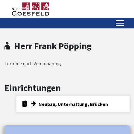
Zum Hauptinhalt springen
Zum Header
Zum Hauptinhalt
Zum Footer
Herr Frank Pöpping
Termine nach Vereinbarung
Einrichtungen
Neubau, Unterhaltung, Brücken