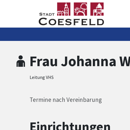
Zum Hauptinhalt springen
Zum Header
Zum Hauptinhalt
Zum Footer
Frau Johanna W
Leitung VHS
Termine nach Vereinbarung
Einrichtungen