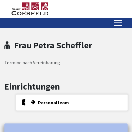
Zum Hauptinhalt springen
Zum Header
Zum Hauptinhalt
Zum Footer
Frau Petra Scheffler
Termine nach Vereinbarung
Einrichtungen
Personalteam