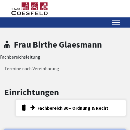
Zum Hauptinhalt springen
Zum Header
Zum Hauptinhalt
Zum Footer
Frau Birthe Glaesmann
Fachbereichsleitung
Termine nach Vereinbarung
Einrichtungen
Fachbereich 30 – Ordnung & Recht