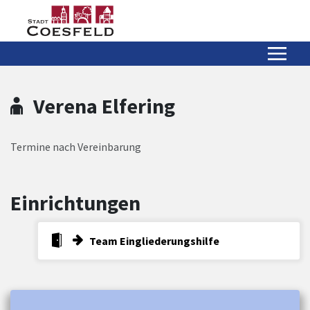
Zum Hauptinhalt springen
Zum Header
Zum Hauptinhalt
Zum Footer
Verena Elfering
Termine nach Vereinbarung
Einrichtungen
Team Eingliederungshilfe