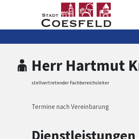
Zum Hauptinhalt springen
Zum Header
Zum Hauptinhalt
Zum Footer
Herr Hartmut K
stellvertretender Fachbereichsleiter
Termine nach Vereinbarung
Dienstleistungen