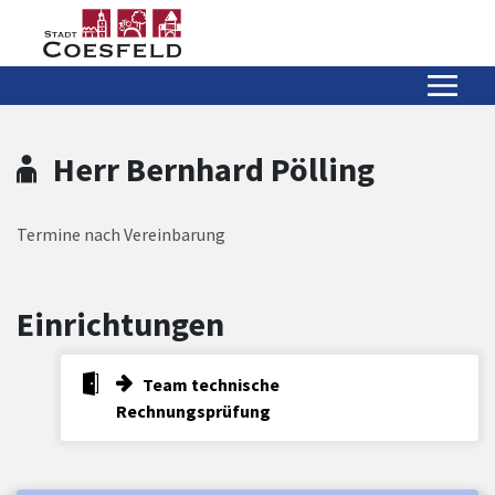
Zum Hauptinhalt springen
Zum Header
Zum Hauptinhalt
Zum Footer
Herr Bernhard Pölling
Termine nach Vereinbarung
Einrichtungen
Team technische
Rechnungsprüfung