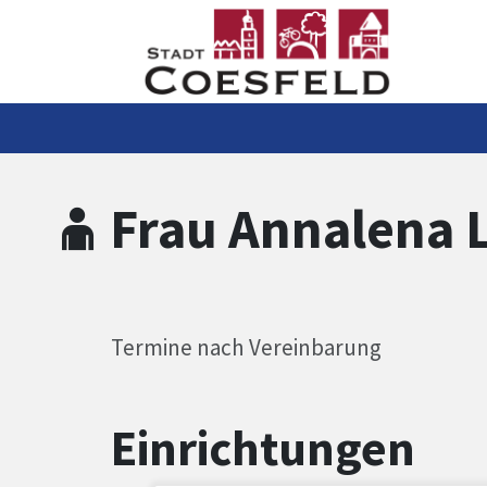
Zum Hauptinhalt springen
Zum Header
Zum Hauptinhalt
Zum Footer
Frau Annalena 
Termine nach Vereinbarung
Einrichtungen