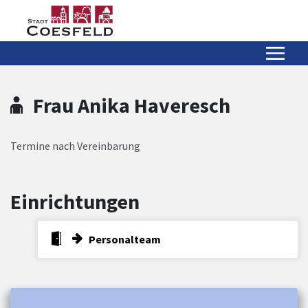
Zum Hauptinhalt springen
Zum Header
Zum Hauptinhalt
Zum Footer
Frau Anika Haveresch
Termine nach Vereinbarung
Einrichtungen
Personalteam