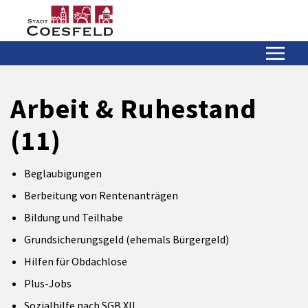
Zum Hauptinhalt springen
Zum Header
Zum Hauptinhalt
Zum Footer
Arbeit & Ruhestand
(11)
Beglaubigungen
Berbeitung von Rentenanträgen
Bildung und Teilhabe
Grundsicherungsgeld (ehemals Bürgergeld)
Hilfen für Obdachlose
Plus-Jobs
Sozialhilfe nach SGB XII