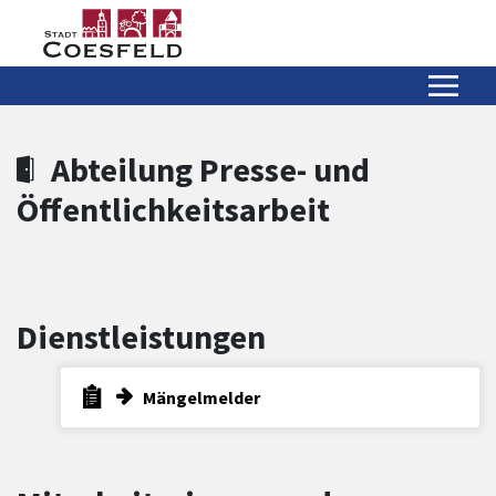
Zum Hauptinhalt springen
Zum Header
Zum Hauptinhalt
Zum Footer
Abteilung Presse- und
Öffentlichkeitsarbeit
Dienstleistungen
Mängelmelder