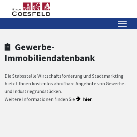
Zum Hauptinhalt springen
Zum Header
Zum Hauptinhalt
Zum Footer
Gewerbe-
Immobiliendatenbank
Die Stabsstelle Wirtschaftsförderung und Stadtmarkting
bietet Ihnen kostenlos abrufbare Angebote von Gewerbe-
und Industriegrundstücken.
Weitere Informationen finden Sie
hier
.